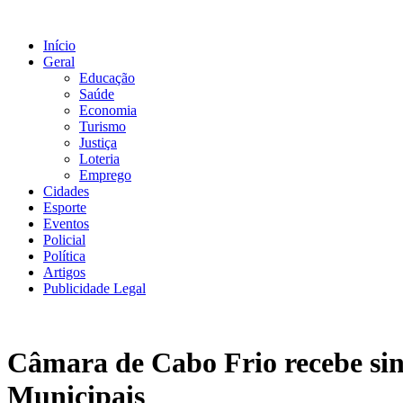
Ir
para
Início
o
Geral
conteúdo
Educação
Saúde
Economia
Turismo
Justiça
Loteria
Emprego
Cidades
Esporte
Eventos
Policial
Política
Artigos
Publicidade Legal
Câmara de Cabo Frio recebe sin
Municipais