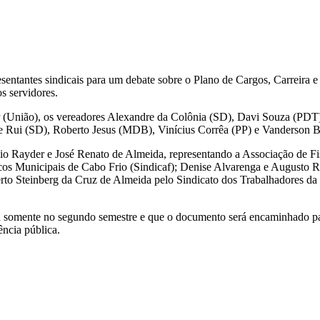
esentantes sindicais para um debate sobre o Plano de Cargos, Carreir
os servidores.
car (União), os vereadores Alexandre da Colônia (SD), Davi Souza (PD
 Rui (SD), Roberto Jesus (MDB), Vinícius Corrêa (PP) e Vanderson 
o Rayder e José Renato de Almeida, representando a Associação de Fis
cos Municipais de Cabo Frio (Sindicaf); Denise Alvarenga e Augusto R
to Steinberg da Cruz de Almeida pelo Sindicato dos Trabalhadores d
a somente no segundo semestre e que o documento será encaminhado par
ência pública.