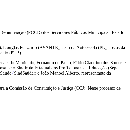
a e Remuneração (PCCR) dos Servidores Públicos Municipais. Esta foi
T), Douglas Felizardo (AVANTE), Jean da Autoescola (PL), Josias da
Bento (PTB).
cais do Munícipio; Fernando de Paula, Fábio Claudino dos Santos e
osa pelo Sindicato Estadual dos Profissionais da Educação (Sepe
a Saúde
(
SindSaúde); e João Manoel Alberto, representante da
a a Comissão de Constituição e Justiça (CCJ). Neste processo de