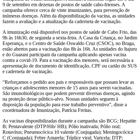
9 de setembro em dezenas de postos de saúde cabo-frienses. A
campanha oferece cerca de vinte imunizantes, para prevenção de
inúmeras doenças. Além da disponibilização da vacina, as unidades
fazem a avaliação e a atualização da caderneta de vacinação.
A imunização está disponível nos postos de saúde de Cabo Frio, das
9h às 16h30, de segunda a sexta-feira. A Casa da Criança, no Jardim
Esperança, e o Centro de Saúde Oswaldo Cruz (CSOC), no Braga,
estão abertos para a vacinação das 8h às 16h. As unidades do Itajuru
e do Guarani participam da campanha aplicando apenas vacina
contra a covid-19. Para a vacinação dos menores, será necessária a
apresentação de documento de identificação, CPF ou cartão do SUS
e caderneta de vacinação.
“Reforçamos o pedido aos pais e responsáveis que possam levar as
crianças e adolescentes menores de 15 anos para serem vacinadas.
São imunobiológicos que podem prevenir diversas doenças, agindo
na proteção desse público-alvo. Nossas unidades seguem à
disposição da população para esse trabalho preventivo”, disse a
coordenadora de Imunização, Patrícia Freitas.
As vacinas disponibilizadas durante a campanha são BCG; Hepatite
B; Pentavalente (DTP/Hib/ HB); Pólio inativada; Pólio oral;
Rotavírus; Pneumocócica 10 valente (Conjugada); Meningocócica
C (Conjugada); Febre Amarela; Tríplice viral; Varicela; DTP;