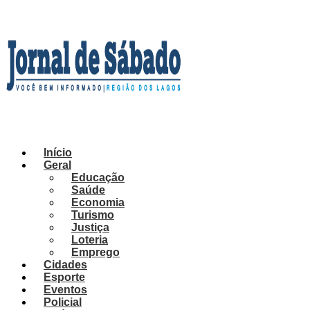
Ir
para
o
conteúdo
Início
Geral
Educação
Saúde
Economia
Turismo
Justiça
Loteria
Emprego
Cidades
Esporte
Eventos
Policial