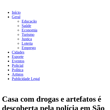
Ir
para
Início
o
Geral
conteúdo
Educação
Saúde
Economia
Turismo
Justiça
Loteria
Emprego
Cidades
Esporte
Eventos
Policial
Política
Artigos
Publicidade Legal
Casa com drogas e artefatos é
descoberta pela polícia em São