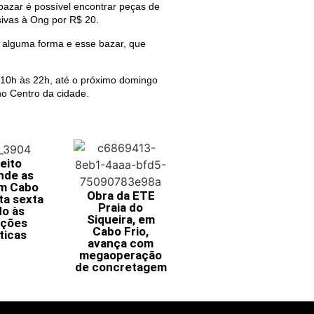
bazar é possível encontrar peças de
sivas à Ong por R$ 20.
 alguma forma e esse bazar, que
s 10h às 22h, até o próximo domingo
no Centro da cidade.
eito
nde as
em Cabo
Obra da ETE
ta sexta
Praia do
do às
Siqueira, em
ições
Cabo Frio,
ticas
avança com
megaoperação
de concretagem