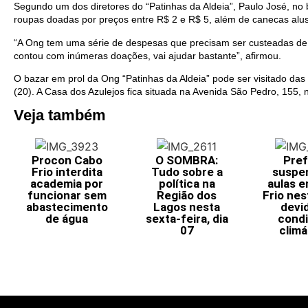
Segundo um dos diretores do “Patinhas da Aldeia”, Paulo José, no 
roupas doadas por preços entre R$ 2 e R$ 5, além de canecas alu
“A Ong tem uma série de despesas que precisam ser custeadas de
contou com inúmeras doações, vai ajudar bastante”, afirmou.
O bazar em prol da Ong “Patinhas da Aldeia” pode ser visitado da
(20). A Casa dos Azulejos fica situada na Avenida São Pedro, 155, 
Veja também
Procon Cabo
O SOMBRA:
Pref
Frio interdita
Tudo sobre a
suspe
academia por
política na
aulas 
funcionar sem
Região dos
Frio nes
abastecimento
Lagos nesta
devi
de água
sexta-feira, dia
cond
07
climá