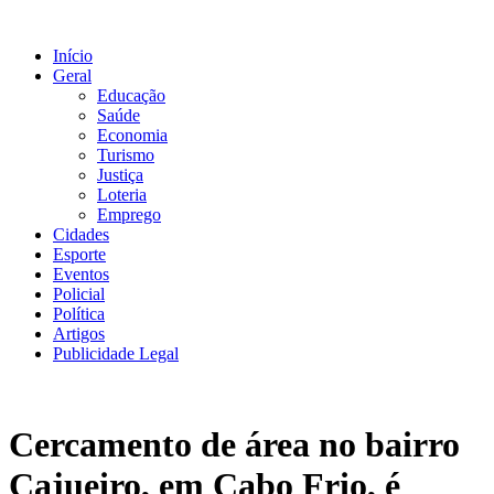
Ir
para
Início
o
Geral
conteúdo
Educação
Saúde
Economia
Turismo
Justiça
Loteria
Emprego
Cidades
Esporte
Eventos
Policial
Política
Artigos
Publicidade Legal
Cercamento de área no bairro
Cajueiro, em Cabo Frio, é