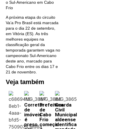
o Sul-Americano em Cabo
Frio
A próxima etapa do circuito
Va’a Pro Brasil está marcada
para o dia 22 de setembro,
em Vitória (ES). As três
melhores equipes na
classificação geral da
temporada garantem vaga no
campeonato Sul-Americano
deste ano, marcado para
Cabo Frio entre os dias 17 e
21 de novembro.
Veja também
Corretor
Prefeitura
Guarda
de
de
Civil
imóveis
Cabo
Municipal
é
Frio
aldeense
preso
começa
identifica