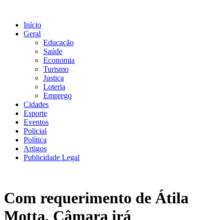
Ir
para
Início
o
Geral
conteúdo
Educação
Saúde
Economia
Turismo
Justiça
Loteria
Emprego
Cidades
Esporte
Eventos
Policial
Política
Artigos
Publicidade Legal
Com requerimento de Átila
Motta, Câmara irá