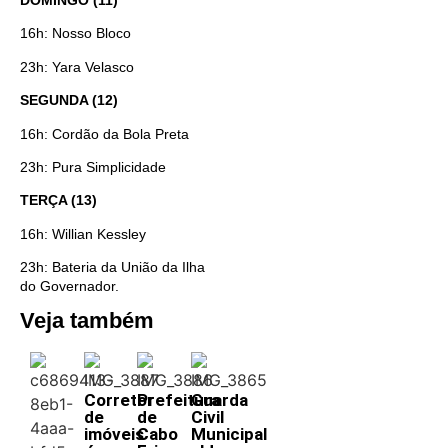
16h: Nosso Bloco
23h: Yara Velasco
SEGUNDA (12)
16h: Cordão da Bola Preta
23h: Pura Simplicidade
TERÇA (13)
16h: Willian Kessley
23h: Bateria da União da Ilha
do Governador.
Veja também
Corretor
Prefeitura
Guarda
de
de
Civil
imóveis
Cabo
Municipal