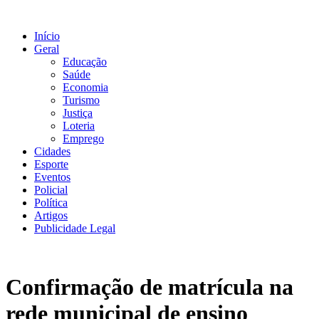
Ir
para
Início
o
Geral
conteúdo
Educação
Saúde
Economia
Turismo
Justiça
Loteria
Emprego
Cidades
Esporte
Eventos
Policial
Política
Artigos
Publicidade Legal
Confirmação de matrícula na
rede municipal de ensino