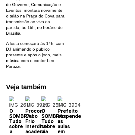
de Governo, Comunicação e
Eventos, montará novamente
o telão na Praça do Cova para
transmissão ao vivo da
partida, às 15h, no horário de
Brasília.
A festa começará às 14h, com
DJ animando o público
presente e após o jogo, mais
música com o cantor Leo
Parazzi.
Veja também
O
Procon
O
Prefeito
SOMBRA:
Cabo
SOMBRA:
suspende
Tudo
Frio
Tudo
as
sobre
interdita
sobre
aulas
a
academia
a
em