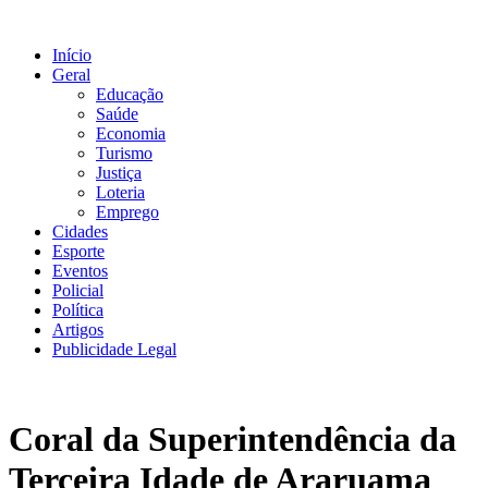
Ir
para
Início
o
Geral
conteúdo
Educação
Saúde
Economia
Turismo
Justiça
Loteria
Emprego
Cidades
Esporte
Eventos
Policial
Política
Artigos
Publicidade Legal
Coral da Superintendência da
Terceira Idade de Araruama