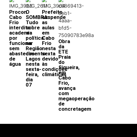
Procon
O
Prefeito
Cabo
SOMBRA:
suspende
Frio
Tudo
as
interdita
sobre
aulas
academia
a
em
por
política
Cabo
Obra
funcionar
na
Frio
da
sem
Região
nesta
ETE
abastecimento
dos
sexta
Praia
de
Lagos
devido
do
água
nesta
às
Siqueira,
sexta-
condições
em
feira,
climáticas
Cabo
dia
Frio,
07
avança
com
megaoperação
de
concretagem