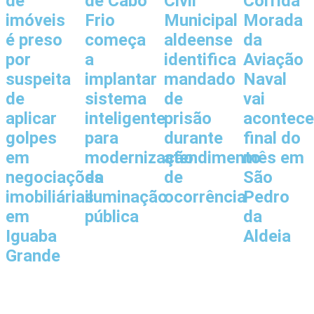
de
de Cabo
Civil
Corrida
imóveis
Frio
Municipal
Morada
é preso
começa
aldeense
da
por
a
identifica
Aviação
suspeita
implantar
mandado
Naval
de
sistema
de
vai
aplicar
inteligente
prisão
acontece
golpes
para
durante
final do
em
modernização
atendimento
mês em
negociações
da
de
São
imobiliárias
iluminação
ocorrência
Pedro
em
pública
da
Iguaba
Aldeia
Grande