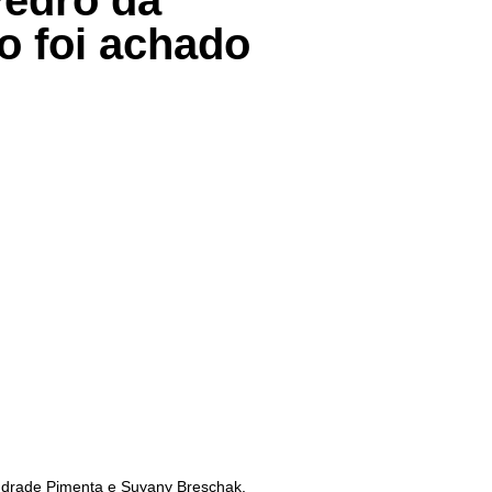
edro da
o foi achado
ndrade Pimenta e Suyany Breschak,