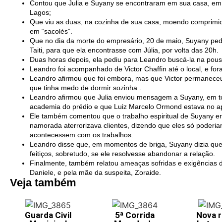
Contou que Julia e Suyany se encontraram em sua casa, em 
Lagos;
Que viu as duas, na cozinha de sua casa, moendo comprimi
em “sacolés”.
Que no dia da morte do empresário, 20 de maio, Suyany pedi
Taiti, para que ela encontrasse com Júlia, por volta das 20h.
Duas horas depois, ela pediu para Leandro buscá-la na po
Leandro foi acompanhado de Victor Chaffin até o local, e fo
Leandro afirmou que foi embora, mas que Victor permaneceu 
que tinha medo de dormir sozinha .
Leandro afirmou que Julia enviou mensagem a Suyany, em t
academia do prédio e que Luiz Marcelo Ormond estava no a
Ele também comentou que o trabalho espiritual de Suyany er
namorada aterrorizava clientes, dizendo que eles só poderiam
acontecessem com os trabalhos.
Leandro disse que, em momentos de briga, Suyany dizia que
feitiços, sobretudo, se ele resolvesse abandonar a relação.
Finalmente, também relatou ameaças sofridas e exigências de
Daniele, e pela mãe da suspeita, Zoraide.
Veja também
Guarda Civil
5ª Corrida
Nova r