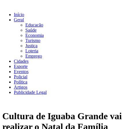
Ir
para
Início
o
Geral
conteúdo
Educação
Saúde
Economia
Turismo
Justiça
Loteria
Emprego
Cidades
Esporte
Eventos
Policial
Política
Artigos
Publicidade Legal
Cultura de Iguaba Grande vai
realizar o Natal da Família