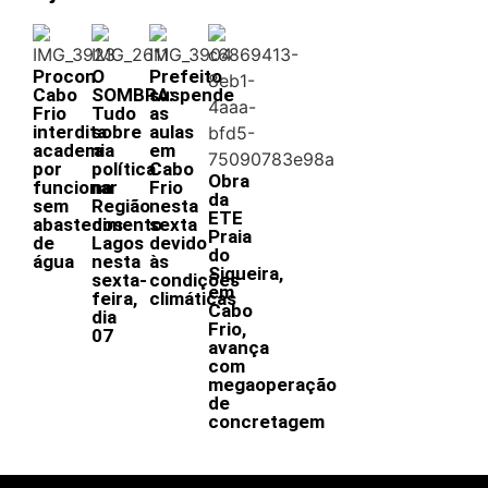
Procon
O
Prefeito
Cabo
SOMBRA:
suspende
Frio
Tudo
as
interdita
sobre
aulas
academia
a
em
por
política
Cabo
Obra
funcionar
na
Frio
da
sem
Região
nesta
ETE
abastecimento
dos
sexta
Praia
de
Lagos
devido
do
água
nesta
às
Siqueira,
sexta-
condições
em
feira,
climáticas
Cabo
dia
Frio,
07
avança
com
megaoperação
de
concretagem