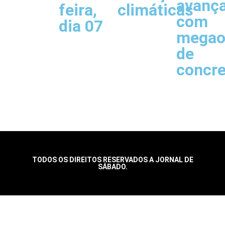
avanç
feira,
climáticas
com
dia 07
megao
de
concr
TODOS OS DIREITOS RESERVADOS A JORNAL DE
SÁBADO.