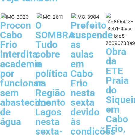
Procon
O
Prefeito
Cabo
SOMBRA:
suspende
Frio
Tudo
as
Obra
interdita
sobre
aulas
da
academia
a
em
ETE
por
política
Cabo
Praia
funcionar
na
Frio
do
sem
Região
nesta
Siquei
abastecimento
dos
sexta
em
de
Lagos
devido
Cabo
água
nesta
às
Frio,
sexta-
condições