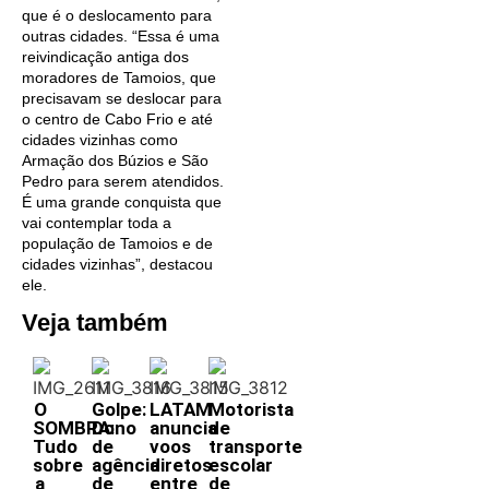
que é o deslocamento para
outras cidades. “Essa é uma
reivindicação antiga dos
moradores de Tamoios, que
precisavam se deslocar para
o centro de Cabo Frio e até
cidades vizinhas como
Armação dos Búzios e São
Pedro para serem atendidos.
É uma grande conquista que
vai contemplar toda a
população de Tamoios e de
cidades vizinhas”, destacou
ele.
Veja também
O
Golpe:
LATAM
Motorista
SOMBRA:
Dono
anuncia
de
Tudo
de
voos
transporte
sobre
agência
diretos
escolar
a
de
entre
de