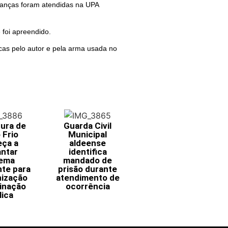
ianças foram atendidas na UPA
e foi apreendido.
scas pelo autor e pela arma usada no
tura de
Guarda Civil
 Frio
Municipal
ça a
aldeense
antar
identifica
tema
mandado de
nte para
prisão durante
ização
atendimento de
minação
ocorrência
lica