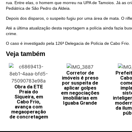
rua. Entre elas, o homem que morreu na UPA de Tamoios. Já as cr
Pediátrica de São Pedro da Aldeia.
Depois dos disparos, o suspeito fugiu por uma área de mata. O rifl
Até a última atualização desta reportagem a polícia ainda fazia bu
crime.
O caso é investigado pela 126ª Delegacia de Polícia de Cabo Frio.
Veja também
Corretor de
Prefei
imóveis é preso
Cabo
por suspeita de
come
Obra da ETE
aplicar golpes
impl
Praia do
em negociações
sis
Siqueira, em
imobiliárias em
intelige
Cabo Frio,
Iguaba Grande
modern
avança com
da ilu
megaoperação
púb
de concretagem