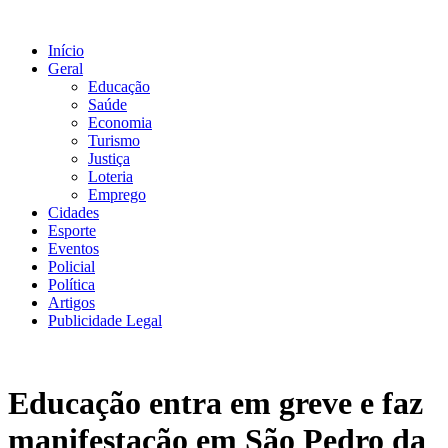
Ir
para
Início
o
Geral
conteúdo
Educação
Saúde
Economia
Turismo
Justiça
Loteria
Emprego
Cidades
Esporte
Eventos
Policial
Política
Artigos
Publicidade Legal
Educação entra em greve e faz
manifestação em São Pedro da