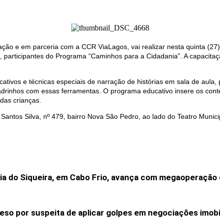
ação e em parceria com a CCR ViaLagos, vai realizar nesta quinta (27)
e, participantes do Programa “Caminhos para a Cidadania”. A capacit
icativos e técnicas especiais de narração de histórias em sala de aula
uadrinhos com essas ferramentas. O programa educativo insere os conte
das crianças.
ntos Silva, nº 479, bairro Nova São Pedro, ao lado do Teatro Municipa
ia do Siqueira, em Cabo Frio, avança com megaoperaçã
reso por suspeita de aplicar golpes em negociações imobi