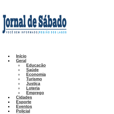
Ir
para
o
conteúdo
Início
Geral
Educação
Saúde
Economia
Turismo
Justiça
Loteria
Emprego
Cidades
Esporte
Eventos
Policial