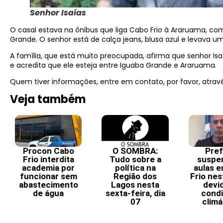
Senhor Isaías
O casal estava na ônibus que liga Cabo Frio à Araruama, c
Grande. O senhor está de calça jeans, blusa azul e levava 
A família, que está muito preocupada, afirma que senhor Is
e acredita que ele esteja entre Iguaba Grande e Araruama.
Quem tiver informações, entre em contato, por favor, atra
Veja também
Procon Cabo
O SOMBRA:
Pref
Frio interdita
Tudo sobre a
suspe
academia por
política na
aulas 
funcionar sem
Região dos
Frio nes
abastecimento
Lagos nesta
devi
de água
sexta-feira, dia
cond
07
climá