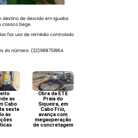
om destino de descida em Iguaba
um casaco bege.
aías faz uso de remédio controlado
vés do número: (22)988751864.
eito
Obra da ETE
nde as
Praia do
em Cabo
Siqueira, em
ta sexta
Cabo Frio,
do às
avança com
ições
megaoperação
ticas
de concretagem