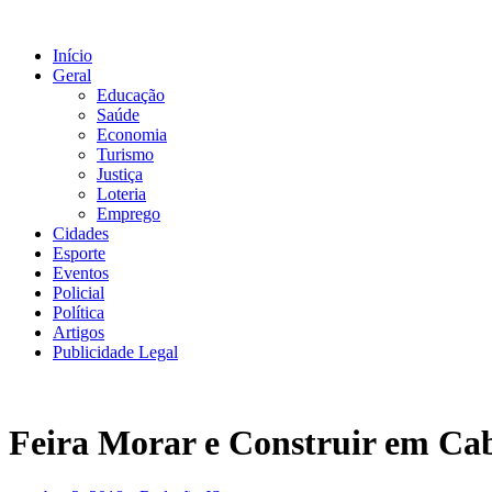
Ir
para
Início
o
Geral
conteúdo
Educação
Saúde
Economia
Turismo
Justiça
Loteria
Emprego
Cidades
Esporte
Eventos
Policial
Política
Artigos
Publicidade Legal
Feira Morar e Construir em Cab