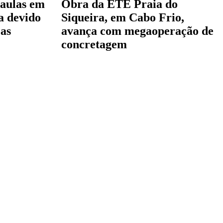
 aulas em
Obra da ETE Praia do
a devido
Siqueira, em Cabo Frio,
cas
avança com megaoperação de
concretagem