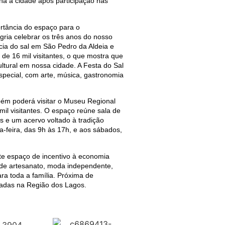
rna à cidade após participação nas
ortância do espaço para o
gria celebrar os três anos do nosso
cia do sal em São Pedro da Aldeia e
de 16 mil visitantes, o que mostra que
ltural em nossa cidade. A Festa do Sal
special, com arte, música, gastronomia
bém poderá visitar o Museu Regional
il visitantes. O espaço reúne sala de
is e um acervo voltado à tradição
xta-feira, das 9h às 17h, e aos sábados,
te espaço de incentivo à economia
 de artesanato, moda independente,
ara toda a família. Próxima de
izadas na Região dos Lagos.