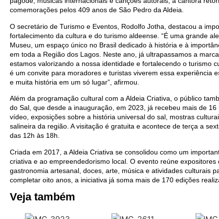
pagode, músicas internacionais e canções autorais, a cantora reto
comemorações pelos 409 anos de São Pedro da Aldeia.
O secretário de Turismo e Eventos, Rodolfo Jotha, destacou a imp
fortalecimento da cultura e do turismo aldeense. “É uma grande ale
Museu, um espaço único no Brasil dedicado à história e à importân
em toda a Região dos Lagos. Neste ano, já ultrapassamos a marca 
estamos valorizando a nossa identidade e fortalecendo o turismo cu
é um convite para moradores e turistas viverem essa experiência e
e muita história em um só lugar”, afirmou.
Além da programação cultural com a Aldeia Criativa, o público tam
do Sal, que desde a inauguração, em 2023, já recebeu mais de 16 m
vídeo, exposições sobre a história universal do sal, mostras cultura
salineira da região. A visitação é gratuita e acontece de terça a se
das 12h às 18h.
Criada em 2017, a Aldeia Criativa se consolidou como um importan
criativa e ao empreendedorismo local. O evento reúne expositores
gastronomia artesanal, doces, arte, música e atividades culturais p
completar oito anos, a iniciativa já soma mais de 170 edições real
Veja também