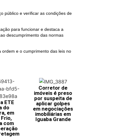
 público e verificar as condições de
ização para funcionar e destaca a
as ao descumprimento das normas
a ordem e o cumprimento das leis no
Corretor de
imóveis é preso
por suspeita de
da ETE
aplicar golpes
a do
em negociações
ra, em
imobiliárias em
Frio,
Iguaba Grande
a com
eração
retagem