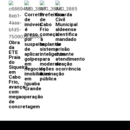
Corretor
Prefeitura
Guarda
de
de
Civil
imóveis
Cabo
Municipal
é
Frio
aldeense
preso
começa
identifica
por
a
mandado
Obra
suspeita
implantar
de
da
de
sistema
prisão
ETE
aplicar
inteligente
durante
Praia
golpes
para
atendimento
do
em
modernização
de
Siqueira,
negociações
da
ocorrência
em
imobiliárias
iluminação
Cabo
em
pública
Frio,
Iguaba
avança
Grande
com
megaoperação
de
concretagem