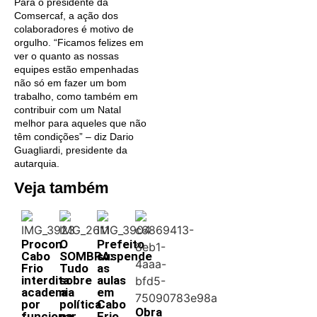
Para o presidente da
Comsercaf, a ação dos
colaboradores é motivo de
orgulho. “Ficamos felizes em
ver o quanto as nossas
equipes estão empenhadas
não só em fazer um bom
trabalho, como também em
contribuir com um Natal
melhor para aqueles que não
têm condições” – diz Dario
Guagliardi, presidente da
autarquia.
Veja também
Procon
O
Prefeito
Cabo
SOMBRA:
suspende
Frio
Tudo
as
interdita
sobre
aulas
academia
a
em
por
política
Cabo
Obra
funcionar
na
Frio