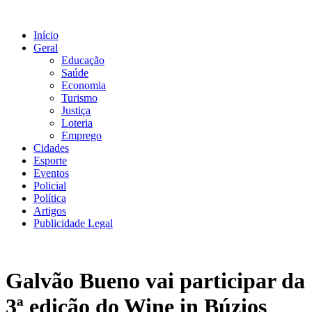
Ir
para
Início
o
Geral
conteúdo
Educação
Saúde
Economia
Turismo
Justiça
Loteria
Emprego
Cidades
Esporte
Eventos
Policial
Política
Artigos
Publicidade Legal
Galvão Bueno vai participar da
3ª edição do Wine in Búzios