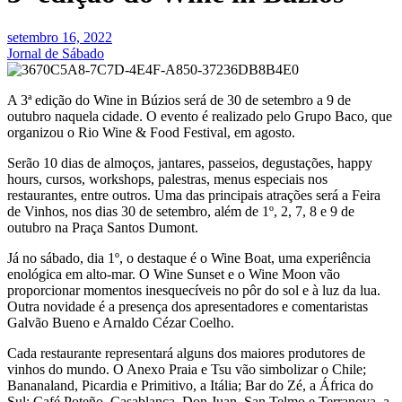
setembro 16, 2022
Jornal de Sábado
A 3ª edição do Wine in Búzios será de 30 de setembro a 9 de
outubro naquela cidade. O evento é realizado pelo Grupo Baco, que
organizou o Rio Wine & Food Festival, em agosto.
Serão 10 dias de almoços, jantares, passeios, degustações, happy
hours, cursos, workshops, palestras, menus especiais nos
restaurantes, entre outros. Uma das principais atrações será a Feira
de Vinhos, nos dias 30 de setembro, além de 1º, 2, 7, 8 e 9 de
outubro na Praça Santos Dumont.
Já no sábado, dia 1º, o destaque é o Wine Boat, uma experiência
enológica em alto-mar. O Wine Sunset e o Wine Moon vão
proporcionar momentos inesquecíveis no pôr do sol e à luz da lua.
Outra novidade é a presença dos apresentadores e comentaristas
Galvão Bueno e Arnaldo Cézar Coelho.
Cada restaurante representará alguns dos maiores produtores de
vinhos do mundo. O Anexo Praia e Tsu vão simbolizar o Chile;
Bananaland, Picardia e Primitivo, a Itália; Bar do Zé, a África do
Sul; Café Poteño, Casablanca, Don Juan, San Telmo e Terranova, a