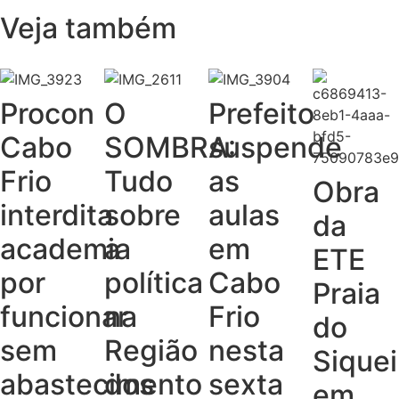
Veja também
Procon
O
Prefeito
Cabo
SOMBRA:
suspende
Frio
Tudo
as
Obra
interdita
sobre
aulas
da
academia
a
em
ETE
por
política
Cabo
Praia
funcionar
na
Frio
do
sem
Região
nesta
Siquei
abastecimento
dos
sexta
em