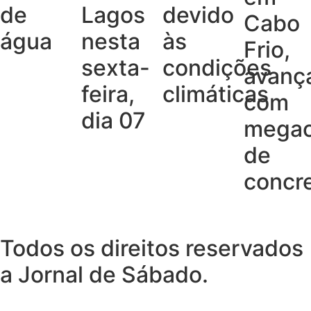
de
Lagos
devido
Cabo
água
nesta
às
Frio,
sexta-
condições
avanç
feira,
climáticas
com
dia 07
megao
de
concr
Todos os direitos reservados
a Jornal de Sábado.