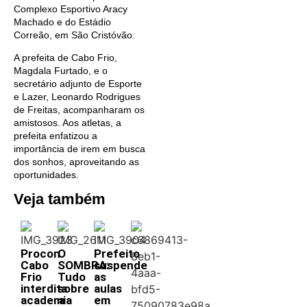
Complexo Esportivo Aracy
Machado e do Estádio
Correão, em São Cristóvão.
A prefeita de Cabo Frio,
Magdala Furtado, e o
secretário adjunto de Esporte
e Lazer, Leonardo Rodrigues
de Freitas, acompanharam os
amistosos. Aos atletas, a
prefeita enfatizou a
importância de irem em busca
dos sonhos, aproveitando as
oportunidades.
Veja também
Procon
O
Prefeito
Cabo
SOMBRA:
suspende
Frio
Tudo
as
interdita
sobre
aulas
academia
a
em