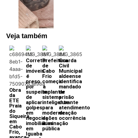
Veja também
Corretor
Prefeitura
Guarda
de
de
Civil
imóveis
Cabo
Municipal
é
Frio
aldeense
preso
começa
identifica
por
a
mandado
Obra
suspeita
implantar
de
da
de
sistema
prisão
ETE
aplicar
inteligente
durante
Praia
golpes
para
atendimento
do
em
modernização
de
Siqueira,
negociações
da
ocorrência
em
imobiliárias
iluminação
Cabo
em
pública
Frio,
Iguaba
avança