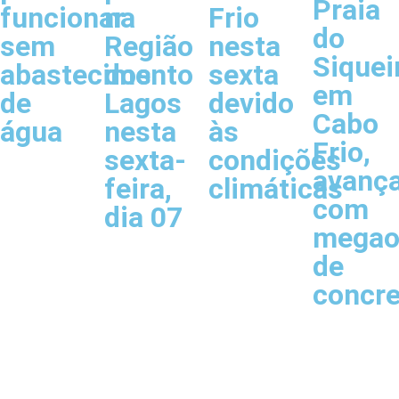
Praia
funcionar
na
Frio
do
sem
Região
nesta
Siquei
abastecimento
dos
sexta
em
de
Lagos
devido
Cabo
água
nesta
às
Frio,
sexta-
condições
avanç
feira,
climáticas
com
dia 07
megao
de
concr