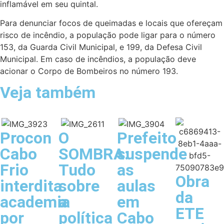
inflamável em seu quintal.
Para denunciar focos de queimadas e locais que ofereçam
risco de incêndio, a população pode ligar para o número
153, da Guarda Civil Municipal, e 199, da Defesa Civil
Municipal. Em caso de incêndios, a população deve
acionar o Corpo de Bombeiros no número 193.
Veja também
Procon
O
Prefeito
Cabo
SOMBRA:
suspende
Frio
Tudo
as
Obra
interdita
sobre
aulas
da
academia
a
em
ETE
por
política
Cabo