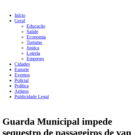
Ir
para
Início
o
Geral
conteúdo
Educação
Saúde
Economia
Turismo
Justiça
Loteria
Emprego
Cidades
Esporte
Eventos
Policial
Política
Artigos
Publicidade Legal
Guarda Municipal impede
sequestro de passageiros de van