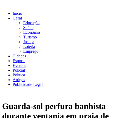
Ir
para
Início
o
Geral
conteúdo
Educação
Saúde
Economia
Turismo
Justiça
Loteria
Emprego
Cidades
Esporte
Eventos
Policial
Política
Artigos
Publicidade Legal
Guarda-sol perfura banhista
durante ventania em praia de