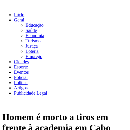
Ir
para
Início
o
Geral
conteúdo
Educação
Saúde
Economia
Turismo
Justiça
Loteria
Emprego
Cidades
Esporte
Eventos
Policial
Política
Artigos
Publicidade Legal
Homem é morto a tiros em
frente à academia em Cabo