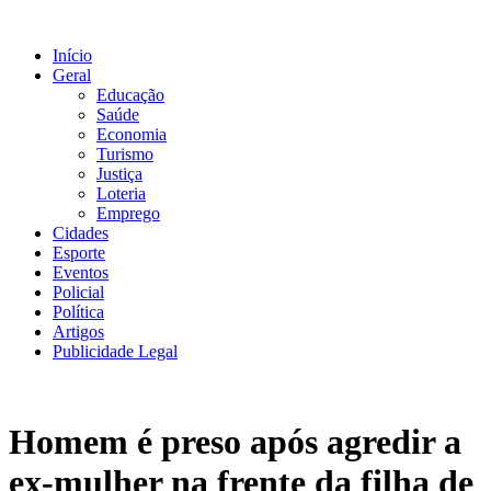
Ir
para
Início
o
Geral
conteúdo
Educação
Saúde
Economia
Turismo
Justiça
Loteria
Emprego
Cidades
Esporte
Eventos
Policial
Política
Artigos
Publicidade Legal
Homem é preso após agredir a
ex-mulher na frente da filha de