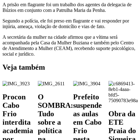
A prisão em flagrante foi um trabalho dos agentes da delegacia de
Búzios em conjunto com a Patrulha Maria da Penha.
Segundo a polícia, ele foi preso em flagrante e vai responder por
injúria, ameaça, violação de domicílio e vias de fato.
A secretária da mulher na cidade afirmou que a vítima será
acompanhada pela Casa da Mulher Buziana e também pelo Centro
de Atendimento a Mulher (CEAM), recebendo suporte psicológico,
social e jurídico.
Veja também
Procon
O
Prefeito
Cabo
SOMBRA:
suspende
Frio
Tudo
as aulas
Obra da
interdita
sobre a
em Cabo
ETE
academia
política
Frio
Praia do
por
na
nesta
Siqueira,