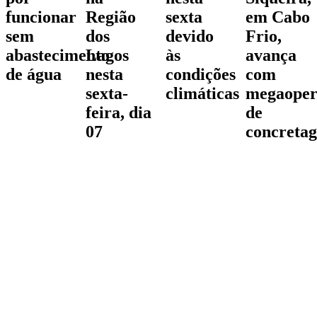
funcionar
Região
sexta
em Cabo
sem
dos
devido
Frio,
abastecimento
Lagos
às
avança
de água
nesta
condições
com
sexta-
climáticas
megaoper
feira, dia
de
07
concreta