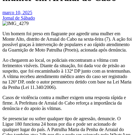
março 10, 2025
Jornal de Sábado
Um homem foi preso em flagrante por agredir uma mulher em
Monte Alto, distrito de Arraial do Cabo na sexta-feira (7). A ação foi
possível graças à intervenção de populares e ao rápido atendimento
da Guarnição de Moto Patrulha (Proeis), acionada após denúncia.
Ao chegarem ao local, os policiais encontraram a vítima com
ferimentos visíveis. Diante da situação, foi dada voz de prisão ao
suspeito, que foi encaminhado à 132ª DP junto com as testemunhas.
A vítima recebeu atendimento médico antes do caso ser registrado
na 126ª DP, onde o autor permaneceu detido com base na Lei Maria
da Penha (Lei 11.340/2006).
Casos de violência contra a mulher exigem uma resposta rápida e
firme. A Prefeitura de Arraial do Cabo reforça a importância da
denúncia e do apoio às vítimas.
Se presenciar ou sofrer qualquer tipo de agressão, denuncie. O
Ligue 180 funciona 24 horas por dia e pode ser acionado de
qualquer lugar do país. A Patrulha Maria da Penha de Arraial do
Cabo também atua 24h por dia e pode ser acionada pelo WhatsApp