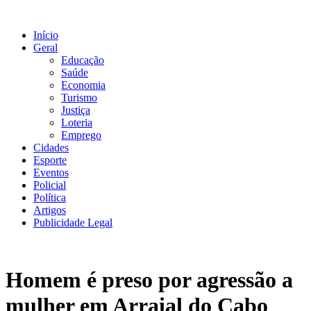
Ir
para
Início
o
Geral
conteúdo
Educação
Saúde
Economia
Turismo
Justiça
Loteria
Emprego
Cidades
Esporte
Eventos
Policial
Política
Artigos
Publicidade Legal
Homem é preso por agressão a
mulher em Arraial do Cabo