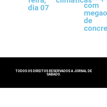
feira,
climáticas
com
dia 07
megao
de
concr
TODOS OS DIREITOS RESERVADOS A JORNAL DE
SÁBADO.