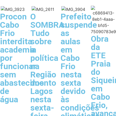
Procon
O
Prefeito
Cabo
SOMBRA:
suspende
Frio
Tudo
as
Obra
interdita
sobre
aulas
da
academia
a
em
ETE
por
política
Cabo
Praia
funcionar
na
Frio
do
sem
Região
nesta
Siquei
abastecimento
dos
sexta
em
de
Lagos
devido
Cabo
água
nesta
às
Frio,
sexta-
condições
avanç