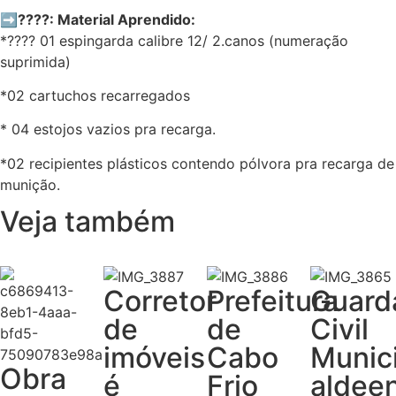
➡????: Material Aprendido:
*???? 01 espingarda calibre 12/ 2.canos (numeração
suprimida)
*02 cartuchos recarregados
* 04 estojos vazios pra recarga.
*02 recipientes plásticos contendo pólvora pra recarga de
munição.
Veja também
Corretor
Prefeitura
Guard
de
de
Civil
imóveis
Cabo
Munic
Obra
é
Frio
aldee