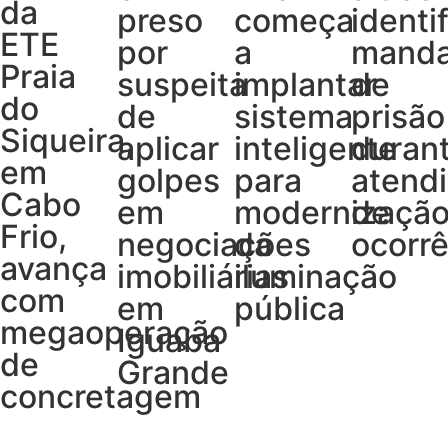
da
preso
começa
identi
ETE
por
a
mand
Praia
suspeita
implantar
de
do
de
sistema
prisão
Siqueira,
aplicar
inteligente
duran
em
golpes
para
atend
Cabo
em
modernizaçã
de
Frio,
negociações
da
ocorrê
avança
imobiliárias
iluminação
com
em
pública
megaoperação
Iguaba
de
Grande
concretagem