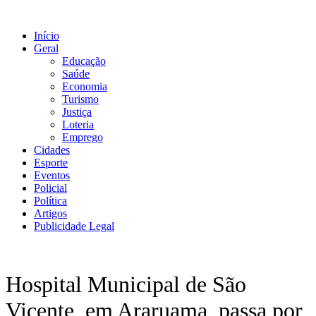
Ir
para
Início
o
Geral
conteúdo
Educação
Saúde
Economia
Turismo
Justiça
Loteria
Emprego
Cidades
Esporte
Eventos
Policial
Política
Artigos
Publicidade Legal
Hospital Municipal de São
Vicente, em Araruama, passa por