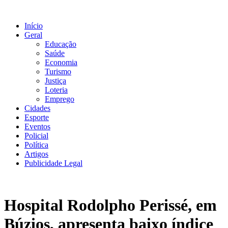
Ir
para
Início
o
Geral
conteúdo
Educação
Saúde
Economia
Turismo
Justiça
Loteria
Emprego
Cidades
Esporte
Eventos
Policial
Política
Artigos
Publicidade Legal
Hospital Rodolpho Perissé, em
Búzios, apresenta baixo índice