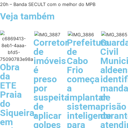
20h – Banda SECULT com o melhor do MPB
Veja também
Corretor
Prefeitura
Guard
de
de
Civil
imóveis
Cabo
Munici
Obra
é
Frio
aldeen
da
preso
começa
identif
ETE
por
a
manda
Praia
suspeita
implantar
de
do
de
sistema
prisão
Siqueira,
aplicar
inteligente
durant
em
golpes
para
atend