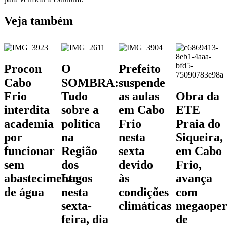
Veja também
Procon
O
Prefeito
Cabo
SOMBRA:
suspende
Frio
Tudo
as aulas
Obra da
interdita
sobre a
em Cabo
ETE
academia
política
Frio
Praia do
por
na
nesta
Siqueira,
funcionar
Região
sexta
em Cabo
sem
dos
devido
Frio,
abastecimento
Lagos
às
avança
de água
nesta
condições
com
sexta-
climáticas
megaoper
feira, dia
de