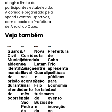
atingir o limite de
participantes estabelecido.
A corrida é organizada pela
Speed Eventos Esportivos,
com o apoio da Prefeitura
de Arraial do Cabo.
Veja também
Guarda
5ª
Nova
Prefeitura
Civil
Corrida
rota
de
Municipal
Morada
da
Cabo
aldeense
da
Latam
Frio
identifica
Aviação
entre
apresenta
mandado
Naval
Guarulhos
políticas
de
vai
e
públicas
prisão
acontecer
Cabo
para
durante
final
Frio
Economia
atendimento
do
fortalece
Azul
de
mês
turismo
em
ocorrência
em
de
evento
São
Búzios
de
Pedro
e
inovação
da
da
na