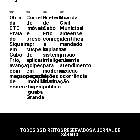
Obra
Corretor
Prefeitura
Guarda
da
de
de
Civil
ETE
imóveis
Cabo
Municipal
Praia
é
Frio
aldeense
do
preso
começa
identifica
Siqueira,
por
a
mandado
em
suspeita
implantar
de
Cabo
de
sistema
prisão
Frio,
aplicar
inteligente
durante
avança
golpes
para
atendimento
com
em
modernização
de
megaoperação
negociações
da
ocorrência
de
imobiliárias
iluminação
concretagem
em
pública
Iguaba
Grande
TODOS OS DIREITOS RESERVADOS A JORNAL DE
SÁBADO.