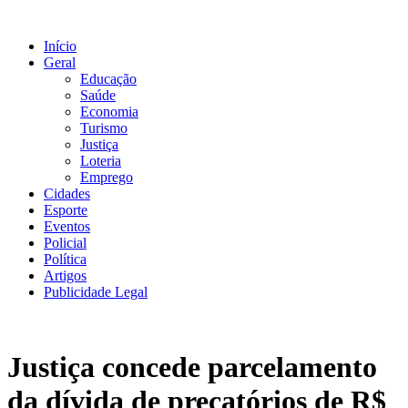
Ir
para
Início
o
Geral
conteúdo
Educação
Saúde
Economia
Turismo
Justiça
Loteria
Emprego
Cidades
Esporte
Eventos
Policial
Política
Artigos
Publicidade Legal
Justiça concede parcelamento
da dívida de precatórios de R$