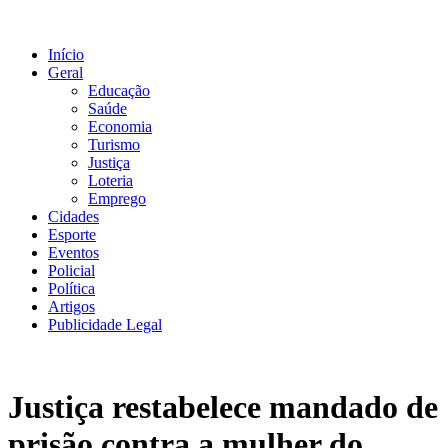
Ir
para
o
Início
conteúdo
Geral
Educação
Saúde
Economia
Turismo
Justiça
Loteria
Emprego
Cidades
Esporte
Eventos
Policial
Política
Artigos
Publicidade Legal
Justiça restabelece mandado de
prisão contra a mulher do