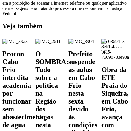
era a proibição de acessar a internet, telefone ou qualquer aplicativo
de mensagens para tratar do processo a que respondem na Justiça
Federal.
Veja também
Procon
O
Prefeito
Cabo
SOMBRA:
suspende
Frio
Tudo
as aulas
Obra da
interdita
sobre a
em Cabo
ETE
academia
política
Frio
Praia do
por
na
nesta
Siqueira,
funcionar
Região
sexta
em Cabo
sem
dos
devido
Frio,
abastecimento
Lagos
às
avança
de água
nesta
condições
com