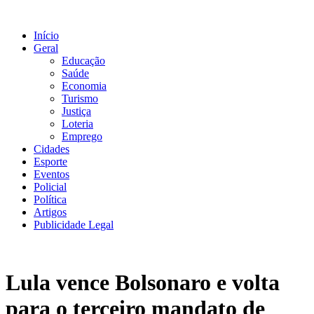
Ir
para
Início
o
Geral
conteúdo
Educação
Saúde
Economia
Turismo
Justiça
Loteria
Emprego
Cidades
Esporte
Eventos
Policial
Política
Artigos
Publicidade Legal
Lula vence Bolsonaro e volta
para o terceiro mandato de