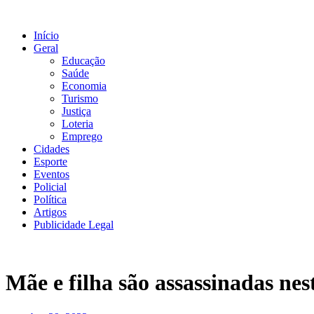
Ir
para
Início
o
Geral
conteúdo
Educação
Saúde
Economia
Turismo
Justiça
Loteria
Emprego
Cidades
Esporte
Eventos
Policial
Política
Artigos
Publicidade Legal
Mãe e filha são assassinadas 