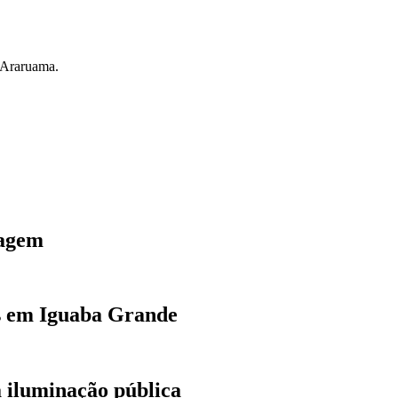
m Araruama.
tagem
as em Iguaba Grande
a iluminação pública